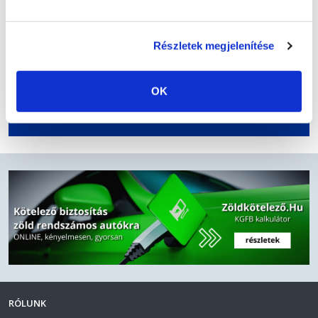
Online díjfizetés és a biztosítási kötvény
kiküldése e-mailben
Részletek megjelenítése
OK
AJÁNLATOK
RÓLUNK