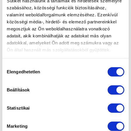
Sütiket használunk a tartalmak és hirdetések személyre
szabásához, közösségi funkciók biztosításához,
valamint weboldalforgalmunk elemzéséhez. Ezenkívül
közösségi média-, hirdető- és elemező partnereinkkel
megosztjuk az Ön weboldalhasználatra vonatkozó
adatait, akik kombinálhatják az adatokat más olyan
adatokkal, amelyeket Ön adott meg számukra vagy az
Utasbiztosítás gyorsan,
Ön által használt más szolgáltatásokból gyűjtöttek.
4 egyszerű lépésben
Hozzájárulás
Elengedhetetlen
kiválasztása
Az utazás és az utazók alapadatainak
megadása
Beállítások
Biztosítók ajánlatainak összehasonlítása
Statisztikai
A megfelelő biztosítási ajánlat kiválasztása,
a szerződés megkötéséhez szükséges
Marketing
további adatok megadása