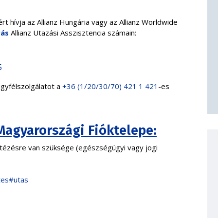
rt hívja az Allianz Hungária vagy az Allianz Worldwide
rás
Allianz Utazási Asszisztencia számain:
5
ügyfélszolgálatot a
+36 (1/20/30/70) 421 1 421
-es
Magyarországi Fióktelepe:
yintézésre van szüksége (egészségügyi vagy jogi
tes#utas