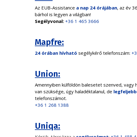
Az EUB-Assistance
a nap 24 órájában
, az év 3
bárhol is legyen a világban!
Segélyvonal:
+36 1 465 3666
Mapfre:
24 órában hívható
segélykérő telefonszám:
+3
Union:
Amennyiben külföldön balesetet szenved, vagy h
van szüksége, úgy haladéktalanul, de
legfeljebb
telefonszámot.
+36 1 268 1388
Uniqa:
Kérjük, tárcsázza a
segélyszámot
:
+36 1 458 