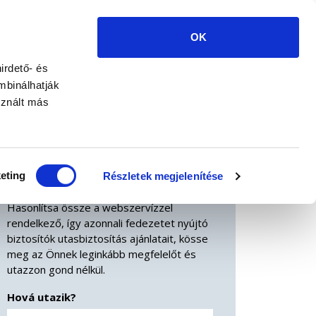
+36 1 585 8888
E-UTAS.HU BY
EURORISK
OK
UTAZÁSI JAVASLATOK
KÁRBEJELENTÉS
HÍREK
irdető- és
mbinálhatják
sznált más
Utasbiztosítás
kalkulátor
eting
Részletek megjelenítése
Hasonlítsa össze a webszervízzel
rendelkező, így azonnali fedezetet nyújtó
biztosítók utasbiztosítás ajánlatait, kösse
meg az Önnek leginkább megfelelőt és
utazzon gond nélkül.
Hová utazik?