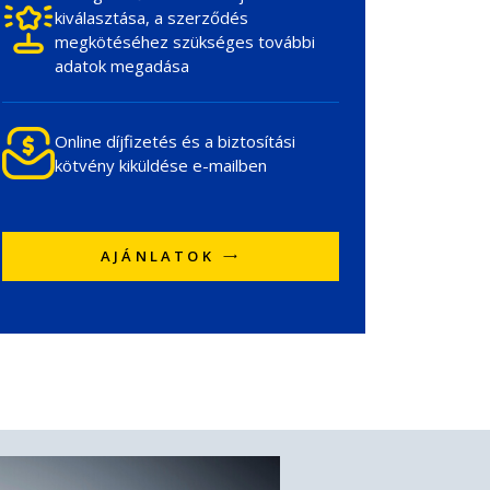
kiválasztása, a szerződés
megkötéséhez szükséges további
adatok megadása
Online díjfizetés és a biztosítási
kötvény kiküldése e-mailben
AJÁNLATOK