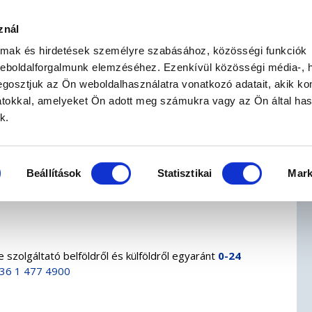
znál
BIZTOSÍTÁSKÖTÉS
BIZTOSÍTÁSI SEGÉDLET
almak és hirdetések személyre szabásához, közösségi funkciók
weboldalforgalmunk elemzéséhez. Ezenkívül közösségi média-, h
gosztjuk az Ön weboldalhasználatra vonatkozó adatait, akik ko
atokkal, amelyeket Ön adott meg számukra vagy az Ön által ha
k.
Beállítások
Statisztikai
Mark
szolgáltató belföldről és külföldről egyaránt
0-24
36 1 477 4900