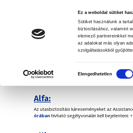
Ez a weboldal sütiket has
Sütiket használunk a tart
biztosításához, valamint 
elemező partnereinkkel me
az adatokat más olyan ad
Kárbejelentés
szolgáltatásokból gyűjtötte
Hozzájárulás
Elengedhetetlen
kiválasztása
Alfa:
Az utasbiztosítási káreseményeket az Assistance 
órában
hívható segélyvonalán kell bejelenteni:
+