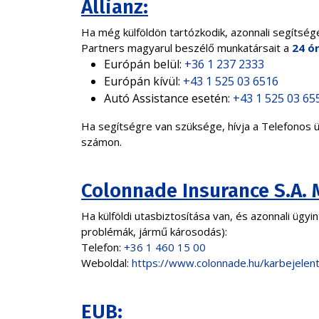
Allianz:
Ha még külföldön tartózkodik, azonnali segítségé
Partners magyarul beszélő munkatársait a
24 ó
Európán belül:
+36 1 237 2333
Európán kívül:
+43 1 525 03 6516
Autó Assistance esetén:
+43 1 525 03 65
Ha segítségre van szüksége, hívja a Telefonos 
számon.
Colonnade Insurance S.A. 
Ha külföldi utasbiztosítása van, és azonnali üg
problémák, jármű károsodás):
Telefon:
+36 1 460 15 00
Weboldal:
https://www.colonnade.hu/karbejelen
EUB: