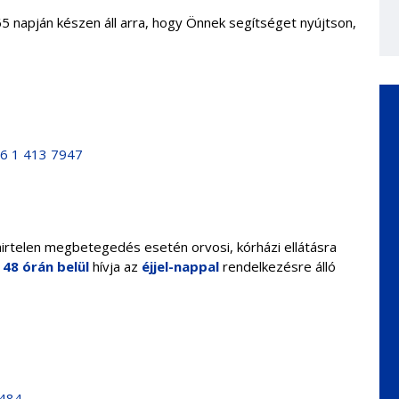
65 napján készen áll arra, hogy Önnek segítséget nyújtson,
6 1 413 7947
irtelen megbetegedés esetén orvosi, kórházi ellátásra
 48 órán belül
hívja az
éjjel-nappal
rendelkezésre álló
4484