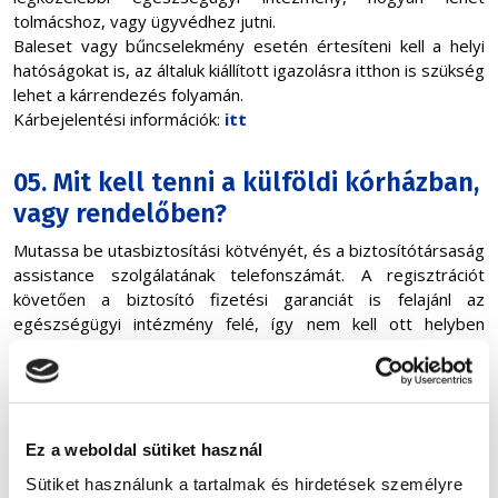
tolmácshoz, vagy ügyvédhez jutni.
Baleset vagy bűncselekmény esetén értesíteni kell a helyi
hatóságokat is, az általuk kiállított igazolásra itthon is szükség
lehet a kárrendezés folyamán.
Kárbejelentési információk:
itt
05. Mit kell tenni a külföldi kórházban,
vagy rendelőben?
Mutassa be utasbiztosítási kötvényét, és a biztosítótársaság
assistance szolgálatának telefonszámát. A regisztrációt
követően a biztosító fizetési garanciát is felajánl az
egészségügyi intézmény felé, így nem kell ott helyben
rendeznie a kiadásokat. Ekkor a számlát nem Ön, hanem a
biztosító kapja, és ők is rendezik.
Amennyiben valamilyen okból saját magának kell rendeznie a
balesetből, betegségből eredő kiadásait, akkor a biztosító a
hazaérkezést követően téríti meg a számlákat. A kár
Ez a weboldal sütiket használ
megtérítéséhez a biztosítók az eredeti számlákat kérhetik!
Sütiket használunk a tartalmak és hirdetések személyre