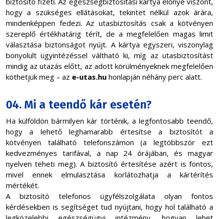
biztosító fizeti. Az egészségbiztosítási kártya előnye viszont,
hogy a szükséges ellátásokat, tekintet nélkül azok árára,
mindenképpen fedezi. Az utasbiztosítás csak a kötvényen
szereplő értékhatárig térít, de a megfelelően magas limit
választása biztonságot nyújt. A kártya egyszeri, viszonylag
bonyolult ügyintézéssel váltható ki, míg az utasbiztosítást
mindig az utazás előtt, az adott körülményeknek megfelelően
köthetjük meg – az
e-utas.hu
honlapján néhány perc alatt.
04. Mi a teendő kár esetén?
Ha külföldön bármilyen kár történik, a legfontosabb teendő,
hogy a lehető leghamarabb értesítse a biztosítót a
kötvényen található telefonszámon (a legtöbbször ezt
kedvezményes tarifával, a nap 24 órájában, és magyar
nyelven teheti meg). A biztosító értesítése azért is fontos,
mivel ennek elmulasztása korlátozhatja a kártérítés
mértékét.
A biztosító telefonos ügyfélszolgálata olyan fontos
kérdésekben is segítséget tud nyújtani, hogy hol található a
legközelebbi egészségügyi intézmény, hogyan lehet