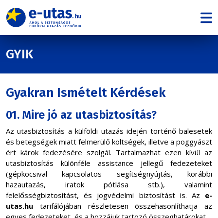
GYIK
Gyakran Ismételt Kérdések
01. Mire jó az utasbiztosítás?
Az utasbiztosítás a külföldi utazás idején történő balesetek
és betegségek miatt felmerülő költségek, illetve a poggyászt
ért károk fedezésére szolgál. Tartalmazhat ezen kívül az
utasbiztosítás különféle
assistance
jellegű fedezeteket
(gépkocsival kapcsolatos segítségnyújtás, korábbi
hazautazás, iratok pótlása stb.), valamint
felelősségbiztosítást, és jogvédelmi biztosítást is. Az
e-
utas.hu
tarifálójában részletesen összehasonlíthatja az
egyes fedezeteket, és a hozzájuk tartozó összeghatárokat.