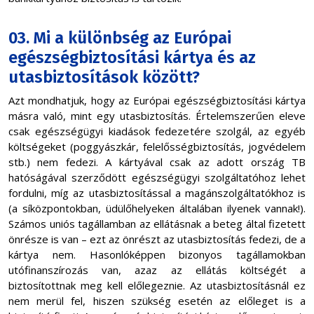
03. Mi a különbség az Európai
egészségbiztosítási kártya és az
utasbiztosítások között?
Azt mondhatjuk, hogy az Európai egészségbiztosítási kártya
másra való, mint egy utasbiztosítás. Értelemszerűen eleve
csak egészségügyi kiadások fedezetére szolgál, az egyéb
költségeket (poggyászkár, felelősségbiztosítás, jogvédelem
stb.) nem fedezi. A kártyával csak az adott ország TB
hatóságával szerződött egészségügyi szolgáltatóhoz lehet
fordulni, míg az utasbiztosítással a magánszolgáltatókhoz is
(a síközpontokban, üdülőhelyeken általában ilyenek vannak!).
Számos uniós tagállamban az ellátásnak a beteg által fizetett
önrésze is van – ezt az önrészt az utasbiztosítás fedezi, de a
kártya nem. Hasonlóképpen bizonyos tagállamokban
utófinanszírozás van, azaz az ellátás költségét a
biztosítottnak meg kell előlegeznie. Az utasbiztosításnál ez
nem merül fel, hiszen szükség esetén az előleget is a