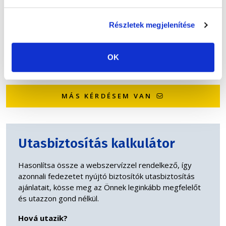
úgynevezett
webszervíz
technológiát alkalmaznak. Ez azt
jelenti, hogy az online módon beérkező ajánlattal
kapcsolatban a díjfizetés után a biztosító azonnal elvállalja a
Részletek megjelenítése
kockázatot, erről kiállítja a kötvényt, amelyet az
e-utas.hu
az
Ön által megadott e-mail címre továbbít PDF formátumban.
OK
MÁS KÉRDÉSEM VAN
Utasbiztosítás kalkulátor
Hasonlítsa össze a webszervízzel rendelkező, így
azonnali fedezetet nyújtó biztosítók utasbiztosítás
ajánlatait, kösse meg az Önnek leginkább megfelelőt
és utazzon gond nélkül.
Hová utazik?