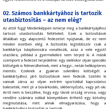
02. Számos bankkártyához is tartozik
utasbiztosítás – az nem elég?
Az attól függ! Mindenképpen ismerje meg a bankkártyájához
tartozó utasbiztosítás feltételeit. Ezek a biztosítások
általában egy alapszintű fedezetet nyújtanak, de ez nem
minden esetben elég. A biztosítás legtöbbször csak a
bankkártya tulajdonosára vonatkozik, azaz a vele együtt
utazókra, például a gyermekekre nem terjed ki. A másik
szempont a fedezet terjedelme: egy síeléskor olyan speciális
költségek is felmerülhetnek, mint a hegyi-, netán helikopteres
mentés. Ezeknek a gyakran sokmilliós költségét a
bankkártyához járó biztosítások nem fedezik. Szintén ki
vannak zárva az olyan extrém sportokkal kapcsolatos
balesetek, mint pl. a búvárkodás, siklóernyőzés, vagy jet-ski.
Arról nem is beszélve, hogy egy távoli ország orvosa, vagy
rendőre számára sokkal könnyebben érthető egy kötvény
megmutatása, mint annak elmagyarázása, hogy a
bankkártyához biztosítás is tartozik.