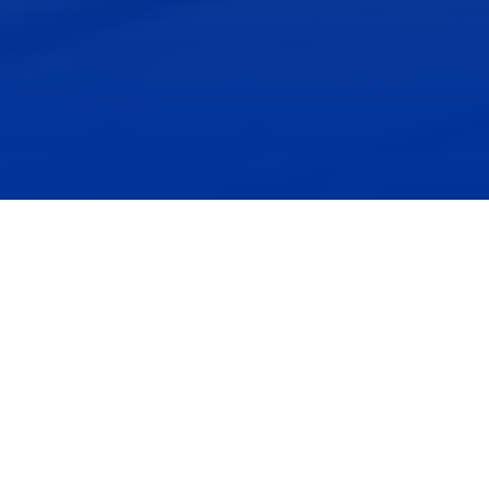
Utasbiztosítás kalkulátor
Hasonlítsa össze a webszervízzel rendelkező, így azonnali
fedezetet nyújtó biztosítók utasbiztosítás ajánlatait, kösse meg
az Önnek leginkább megfelelőt és utazzon gond nélkül.
Hová utazik?
Mivel utazik?