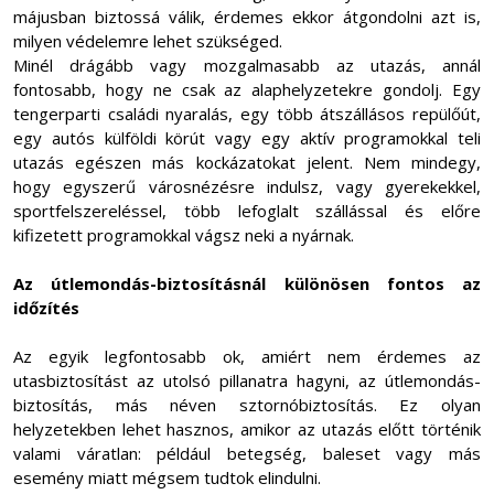
májusban biztossá válik, érdemes ekkor átgondolni azt is,
milyen védelemre lehet szükséged.
Minél drágább vagy mozgalmasabb az utazás, annál
fontosabb, hogy ne csak az alaphelyzetekre gondolj. Egy
tengerparti családi nyaralás, egy több átszállásos repülőút,
egy autós külföldi körút vagy egy aktív programokkal teli
utazás egészen más kockázatokat jelent. Nem mindegy,
hogy egyszerű városnézésre indulsz, vagy gyerekekkel,
sportfelszereléssel, több lefoglalt szállással és előre
kifizetett programokkal vágsz neki a nyárnak.
Az útlemondás-biztosításnál különösen fontos az
időzítés
Az egyik legfontosabb ok, amiért nem érdemes az
utasbiztosítást az utolsó pillanatra hagyni, az útlemondás-
biztosítás, más néven sztornóbiztosítás. Ez olyan
helyzetekben lehet hasznos, amikor az utazás előtt történik
valami váratlan: például betegség, baleset vagy más
esemény miatt mégsem tudtok elindulni.