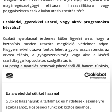
magánegészségügyi ellátásra, hazaszállításra vagy
poggyászkárra csak a külön utasbiztosítás térít.
Családdal, gyerekkel utazol, vagy aktív programokra
készülsz?
Családi nyaralásnál érdemes külön figyelni arra, hogy a
biztosítás minden utazóra megfelelő védelmet adjon.
Kisgyermekkel utazva fontos lehet a gyors asszisztencia, az
orvosi ellátás, a gyógyszerköltség vagy akár a kísérő
családtaggal kapcsolatos szolgáltatás is.
Ha pedig a nyaralás nemcsak pihenésből áll, hanem túrázás,
kerékpározás, vízi sport, búvárkodás vagy más aktív program
is szerepel a tervben, különösen fontos ellenőrizni, hogy
ezekre kiterjed-e a választott biztosítás. Bizonyos
sportokhoz, tevékenységekhez kiegészítő fedezetre lehet
szükség.
Ez a weboldal sütiket használ
Sütiket használunk a tartalmak és hirdetések személyre
A Közel-Kelet miatt is fontos az előzetes tájékozódás
szabásához, közösségi funkciók biztosításához,