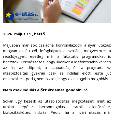
2026. május 11., hétfő
Májusban már sok családnál körvonalazódik a nyári utazás:
megvan az úti cél, lefoglaljátok a szállást, megveszitek a
repülőjegyet, esetleg már a fakultatív programokat is
kinézitek. Természetes, hogy ilyenkor a legfontosabb kérdés
az ár, az időpont, a szabadság és a program. Az
utasbiztosítás gyakran csak az indulás előtti este jut
eszetekbe – pedig nem biztos, hogy ez a legjobb megoldás.
Nem csak indulás előtt érdemes gondolni rá
Sokan úgy kezelik az utasbiztosítás megkötését, mint az
utolsó lépést: becsomagolás, iratok ellenőrzése,
biztosításkötés, indulás. Pedig, ha a nyári utazás már