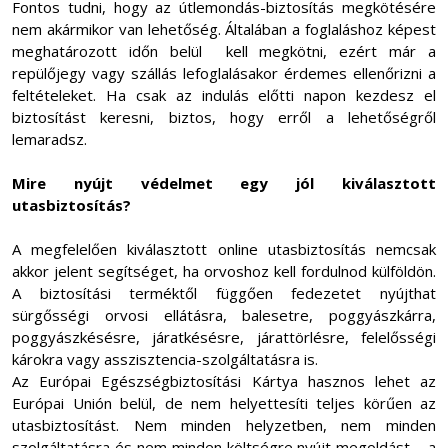
Fontos tudni, hogy az útlemondás-biztosítás megkötésére
nem akármikor van lehetőség. Általában a foglaláshoz képest
meghatározott időn belül kell megkötni, ezért már a
repülőjegy vagy szállás lefoglalásakor érdemes ellenőrizni a
feltételeket. Ha csak az indulás előtti napon kezdesz el
biztosítást keresni, biztos, hogy erről a lehetőségről
lemaradsz.
Mire nyújt védelmet egy jól kiválasztott
utasbiztosítás?
A megfelelően kiválasztott online utasbiztosítás nemcsak
akkor jelent segítséget, ha orvoshoz kell fordulnod külföldön.
A biztosítási terméktől függően fedezetet nyújthat
sürgősségi orvosi ellátásra, balesetre, poggyászkárra,
poggyászkésésre, járatkésésre, járattörlésre, felelősségi
károkra vagy asszisztencia-szolgáltatásra is.
Az Európai Egészségbiztosítási Kártya hasznos lehet az
Európai Unión belül, de nem helyettesíti teljes körűen az
utasbiztosítást. Nem minden helyzetben, nem minden
szolgáltatásra és nem minden költségre nyújt megoldást – a