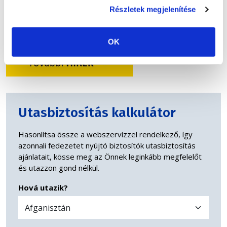
illeszkedik. Ha májusban már lefoglaltad a nyaralást, ne hagyd
Részletek megjelenítése
az utasbiztosítást az utolsó pillanatra: egy tudatos döntéssel
sok kellemetlenséget előzhetsz meg.
OK
Utasbiztosítás kalkulátor
Hasonlítsa össze a webszervízzel rendelkező, így
azonnali fedezetet nyújtó biztosítók utasbiztosítás
ajánlatait, kösse meg az Önnek leginkább megfelelőt
és utazzon gond nélkül.
Hová utazik?